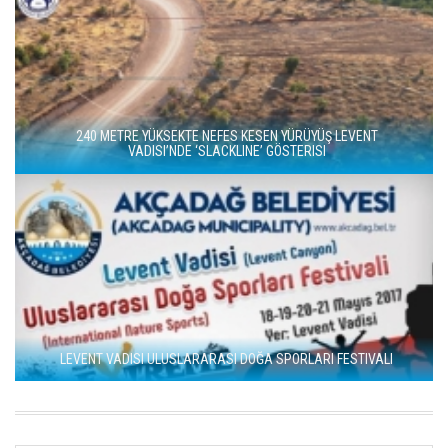
ANADOLU'NUN 'BÜYÜK KANYON'U: LEVENT VADISI