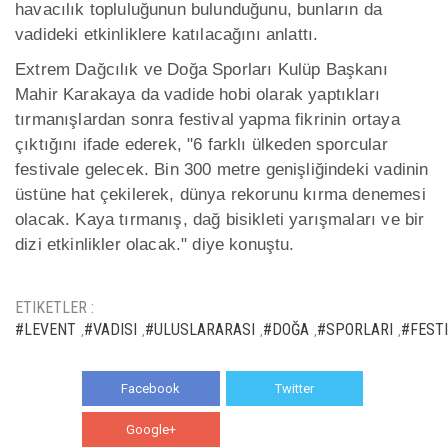
havacılık topluluğunun bulunduğunu, bunların da
vadideki etkinliklere katılacağını anlattı.
Extrem Dağcılık ve Doğa Sporları Kulüp Başkanı
Mahir Karakaya da vadide hobi olarak yaptıkları
tırmanışlardan sonra festival yapma fikrinin ortaya
çıktığını ifade ederek, "6 farklı ülkeden sporcular
festivale gelecek. Bin 300 metre genişliğindeki vadinin
üstüne hat çekilerek, dünya rekorunu kırma denemesi
olacak. Kaya tırmanış, dağ bisikleti yarışmaları ve bir
dizi etkinlikler olacak." diye konuştu.
ETIKETLER :
#LEVENT
#VADISI
#ULUSLARARASI
#DOĞA
#SPORLARI
#FESTI
,
,
,
,
,
Facebook
Twitter
Google+
WhatsApp