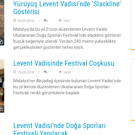
Yürüyüş Levent Vadisi’nde ‘Slackline’
Gösterisi
29-09-2018
6957
Malatya'da bu yıl 2'ncisi düzenlenen Levent Vadisi
Uluslararası Doğa Sporları Festivali'nde slackline gösterisi
büyük beğeniyle izlendi. Yerden 240 metre yükseklikte
gerçekleştirilen gösteriler nefes kesti.
Levent Vadisinde Festival Coşkusu
HAKKIMIZDA
29-09-2018
5694
Malatya’nın Akçadağ ilçesinde bulunan Levent Vadisi’nde
bu yıl ikincisi düzenlenen Uluslararası Doğa Sporları
Festivali, renkli görüntülerle başladı.
BU VADİNİN EŞİ BENZERİ YOK
Levent Vadisi’nde Doğa Sporları
Festivali Yapılacak