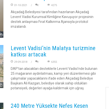
01-10-2021
4275
Akçadağ Belediyesi tarafından hazırlanan Akçadağ
Levent Vadisi Kurumsal Kimliğine Kavuşuyor projesinin
destek anlaşması Fırat Kalkınma Ajansıyla protokol
imzalandı.
Levent Vadisi’nin Malatya turizmine
katkısı artacak
29-09-2018
6355
DAP’tan alacakları desteklerle Levent Vadisi’nde bulunan
25 mağaranın aydınlatması, kamp yeri düzenlemesi gibi
çalışmalar yapacaklarını ifade eden Akçadağ Belediye
Başkanı Ali Kazgan, belediye olarak sahip oldukları
potansiyeli, değerleri ayağa kaldırmak için uğraş
240 Metre Yüksekte Nefes Kesen