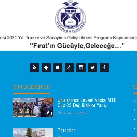
SON EKLENENLER
S
Uluslararası Levent Vadisi MTB
Cup C2 Dağ Bisiklet Yarışı
26 Haziran 2022
Totemler