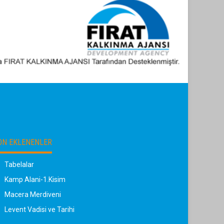
ON EKLENENLER
Tabelalar
Kamp Alani-1.Kisim
Macera Merdiveni
Levent Vadisi ve Tarihi