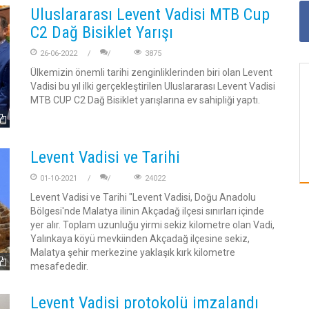
Uluslararası Levent Vadisi MTB Cup
C2 Dağ Bisiklet Yarışı
26-06-2022
3875
Ülkemizin önemli tarihi zenginliklerinden biri olan Levent
Vadisi bu yıl ilki gerçekleştirilen Uluslararası Levent Vadisi
MTB CUP C2 Dağ Bisiklet yarışlarına ev sahipliği yaptı.
Levent Vadisi ve Tarihi
01-10-2021
24022
Levent Vadisi ve Tarihi "Levent Vadisi, Doğu Anadolu
Bölgesi'nde Malatya ilinin Akçadağ ilçesi sınırları içinde
yer alır. Toplam uzunluğu yirmi sekiz kilometre olan Vadi,
Yalınkaya köyü mevkiinden Akçadağ ilçesine sekiz,
Malatya şehir merkezine yaklaşık kırk kilometre
mesafededir.
Levent Vadisi protokolü imzalandı