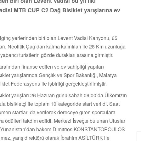
en biri olan Levent Vadisi bu yıl ilki
Vadisi MTB CUP C2 Dağ Bisiklet yarışlarına ev
lginç yerlerinden biri olan Levent Vadisi Kanyonu, 65
ı, Neolitik Çağ’dan kalma kalıntıları ile 28 Km uzunluğa
 yabancı turistlerin gözde durakları arasına girmiştir.
tarafından finanse edilen ve ev sahipliği yapılan
let yarışlarında Gençlik ve Spor Bakanlığı, Malatya
iklet Federasyonu ile işbirliği gerçekleştirilmiştir.
klet yarışları 26 Haziran günü sabah 09:00’da Ülkemizin
a bisikletçi ile toplam 10 kategoride start verildi. Saat
omen startları da verilerek dereceye giren sporculara
ra ödülleri takdim edildi. Merkezi İsveçte bulunan Uluslar
yarışı Yunanistan’dan hakem Dimitrios KONSTANTOPOULOS
ülmez, yarış direktörü olarak İbrahim ASİLTÜRK ile