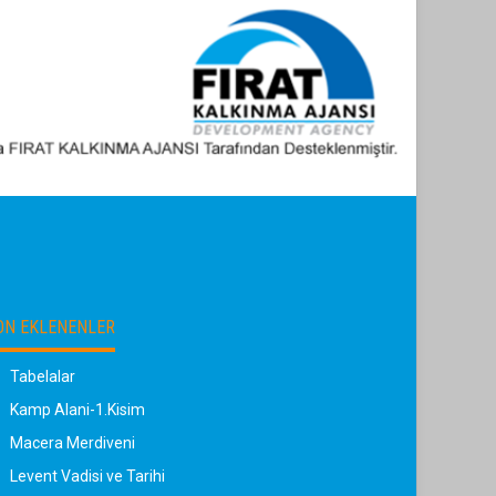
ON EKLENENLER
Tabelalar
Kamp Alani-1.Kisim
Macera Merdiveni
Levent Vadisi ve Tarihi