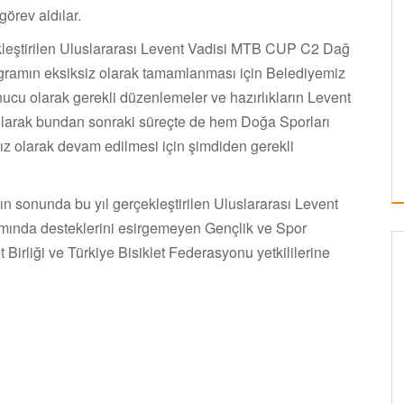
örev aldılar.
kleştirilen Uluslararası Levent Vadisi MTB CUP C2 Dağ
rogramın eksiksiz olarak tamamlanması için Belediyemiz
onucu olarak gerekli düzenlemeler ve hazırlıkların Levent
larak bundan sonraki süreçte de hem Doğa Sporları
ksız olarak devam edilmesi için şimdiden gerekli
sonunda bu yıl gerçekleştirilen Uluslararası Levent
mında desteklerini esirgemeyen Gençlik ve Spor
t Birliği ve Türkiye Bisiklet Federasyonu yetkililerine
HAKKIMIZDA
BU VADİNİN EŞİ BENZERİ YOK