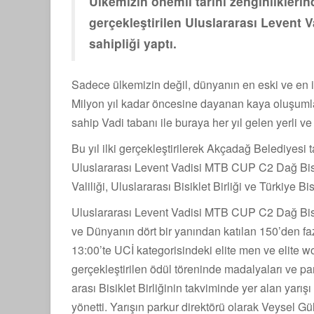
Ülkemizin önemli tarihi zenginliklerind
gerçekleştirilen Uluslararası Levent 
sahipliği yaptı.
Sadece ülkemizin değil, dünyanın en eski ve en i
Milyon yıl kadar öncesine dayanan kaya oluşumlar
sahip Vadi tabanı ile buraya her yıl gelen yerli ve
Bu yıl ilki gerçekleştirilerek Akçadağ Belediyesi 
Uluslararası Levent Vadisi MTB CUP C2 Dağ Bisik
Valiliği, Uluslararası Bisiklet Birliği ve Türkiye Bis
Uluslararası Levent Vadisi MTB CUP C2 Dağ Bisi
ve Dünyanın dört bir yanından katılan 150’den fazl
13:00’te UCİ kategorisindeki elite men ve elite w
gerçekleştirilen ödül töreninde madalyaları ve pa
arası Bisiklet Birliğinin takviminde yer alan 
yönetti. Yarışın parkur direktörü olarak Veysel G