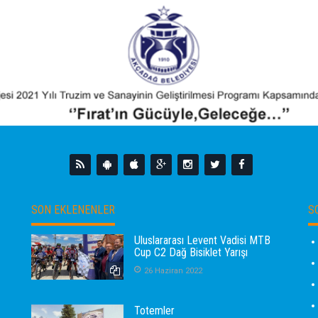
SON EKLENENLER
S
Uluslararası Levent Vadisi MTB
Cup C2 Dağ Bisiklet Yarışı
26 Haziran 2022
Totemler