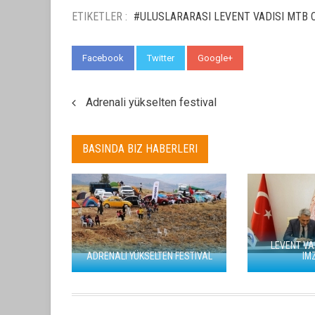
ETIKETLER :
#ULUSLARARASI LEVENT VADISI MTB C
Facebook
Twitter
Google+
WhatsApp
Adrenali yükselten festival
BASINDA BIZ HABERLERI
LEVENT VA
ADRENALI YÜKSELTEN FESTIVAL
IM