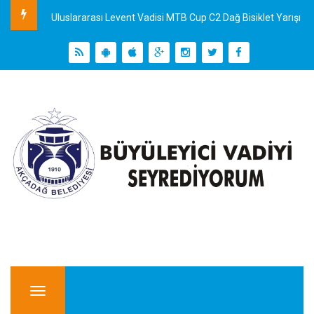
Uluslararası Levent Vadisi MTB Cup C2 Dağ Bisiklet Yarışı
Menu