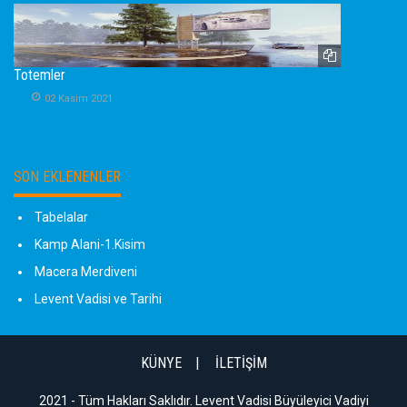
Totemler
02 Kasim 2021
SON EKLENENLER
Tabelalar
Kamp Alani-1.Kisim
Macera Merdiveni
Levent Vadisi ve Tarihi
KÜNYE
İLETİŞİM
2021 - Tüm Hakları Saklıdır. Levent Vadisi Büyüleyici Vadiyi