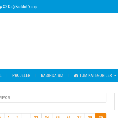
 C2 Dağ Bisiklet Yarışı
L
PROJELER
BASINDA BIZ
TÜM KATEGORILER
IRIYOR
i
1
2
...
33
34
35
36
37
38
39