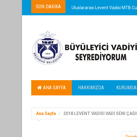
SON DAKIKA
Uluslararası Levent Vadisi MTB Cup
ANA SAYFA
HAKKIMIZDA
KURUMSA
Ana Sayfa
2018 LEVENT VADİSİ VADİ SENİ ÇAĞ
Öncek