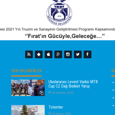
SON EKLENENLER
S
Uluslararası Levent Vadisi MTB
Cup C2 Dağ Bisiklet Yarışı
26 Haziran 2022
Totemler
02 Kasim 2021